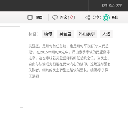
找对象点这里
0
(
)
原图
评论
分享：
易信
标签：
缅甸
吴登盛
昂山素季
大选
吴登盛，是缅甸首任总统，也是缅甸军政府的“末代总
理”。在2015年缅甸大选中，昂山素季率领的民盟赢得
选举，这也意味着吴登盛即将卸任总统之位。当民主、
自由与法治成为根植在民众内心的烙印，这场选举没有
失败者，缅甸的民主转型之路依然漫长。编辑/李子微
王絮颖