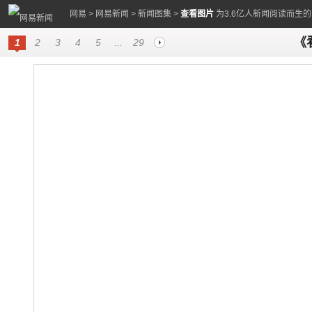
网易
>
网易新闻
>
新闻图集
>
查看图片
为3.6亿人新闻阅读而生
《
1
2
3
4
5
...
29