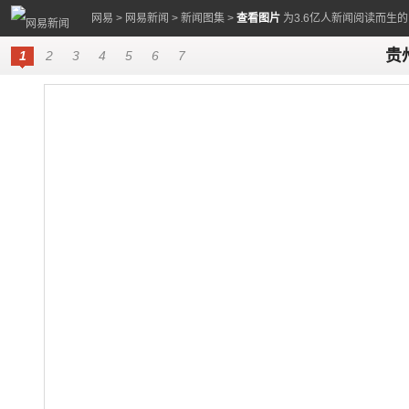
网易
>
网易新闻
>
新闻图集
>
查看图片
为3.6亿人新闻阅读而生
贵
1
2
3
4
5
6
7