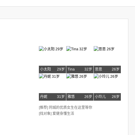
小太阳
29岁
Tina
32岁
思思
26岁
丹妮
31岁
雅悠
26岁
小玲儿
26岁
[推荐] 同城的优质女生在这里等你
[找对象] 爱健身懂生活