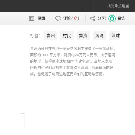
找对象点这里
0
(
)
原图
评论
分享：
易信
标签：
贵州
村民
集资
溶洞
篮球
场
贵州纳雍县在当地一座天然溶洞中建造了一座篮球场，
面积约1000平方米，耗资约24万元人民币，由于溶洞
的地形，使得整座球场如同“内建空调“。当地人表示，
附近的村民们从祖辈上就喜欢打篮球，随着球场的建
成，也促进了与周边地区民众们的互动与感情。