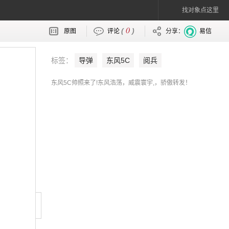
找对象点这里
0
(
)
原图
评论
分享：
易信
标签：
导弹
东风5C
阅兵
东风5C帅照来了!东风浩荡，威震寰宇,，骄傲转发！